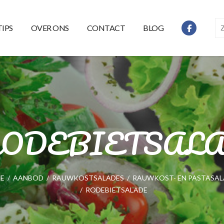
TIPS
OVER ONS
CONTACT
BLOG
ODEBIETSAL
E
/
AANBOD
/
RAUWKOSTSALADES
/
RAUWKOST- EN PASTASAL
/
RODEBIETSALADE