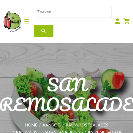
SAN
REMOSALAD
HOME
/
AANBOD
/
RAUWKOSTSALADES
/
RAUWKOST- EN PASTASALADES
/
SAN REMOSALADE