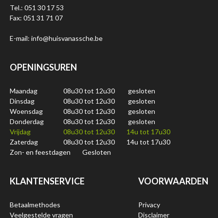
Tel.: 051 30 17 53
Fax: 051 31 71 07
E-mail: info@huisvanassche.be
OPENINGSUREN
Maandag
08u30 tot 12u30
gesloten
Dinsdag
08u30 tot 12u30
gesloten
Woensdag
08u30 tot 12u30
gesloten
Donderdag
08u30 tot 12u30
gesloten
Vrijdag
08u30 tot 12u30
14u tot 17u30
Zaterdag
08u30 tot 12u30
14u tot 17u30
Zon- en feestdagen
Gesloten
KLANTENSERVICE
VOORWAARDEN
Betaalmethodes
Privacy
Veelgestelde vragen
Disclaimer