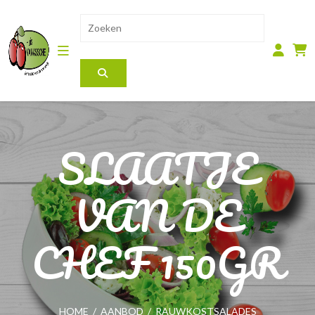
SLAATJE
VAN DE
CHEF 150GR
HOME
/
AANBOD
/
RAUWKOSTSALADES