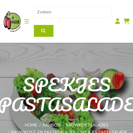
SPEKJES
PASTASALAD
HOME
/
AANBOD
/
RAUWKOSTSALADES
/
RAUWKOST- EN PASTASALADES
/
SPEKJES PASTASALADE