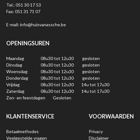
Tel.: 051 30 17 53
Fax: 051 31 71 07
E-mail: info@huisvanassche.be
OPENINGSUREN
Maandag
08u30 tot 12u30
gesloten
Dinsdag
08u30 tot 12u30
gesloten
Woensdag
08u30 tot 12u30
gesloten
Donderdag
08u30 tot 12u30
gesloten
Vrijdag
08u30 tot 12u30
14u tot 17u30
Zaterdag
08u30 tot 12u30
14u tot 17u30
Zon- en feestdagen
Gesloten
KLANTENSERVICE
VOORWAARDEN
Betaalmethodes
Privacy
Veelgestelde vragen
Disclaimer