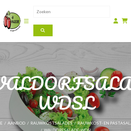
ALDORFSALA
WDSL
E
/
AANBOD
/
RAUWKOSTSALADES
/
RAUWKOST- EN PASTASAL
/
WALDORFSALADE-WDSL