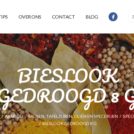
TIPS
OVER ONS
CONTACT
BLOG
BIESLOOK
GEDROOGD 8 
/
AANBOD
/
SAUSEN, TAFELZUREN, OLIËN EN SPECERIJEN
/
SPEC
/
BIESLOOK GEDROOGD 8 G