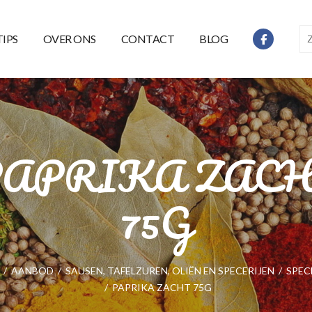
TIPS
OVER ONS
CONTACT
BLOG
APRIKA ZAC
75G
/
AANBOD
/
SAUSEN, TAFELZUREN, OLIËN EN SPECERIJEN
/
SPEC
/
PAPRIKA ZACHT 75G