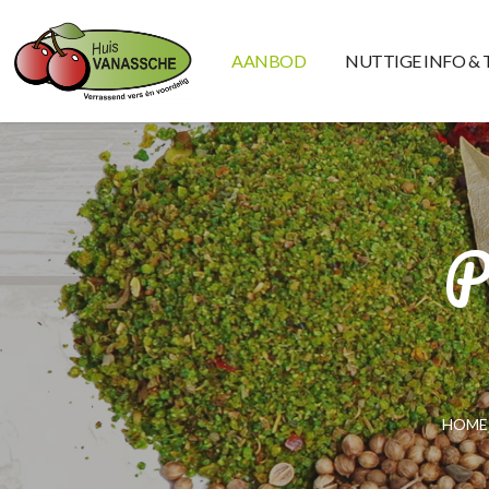
AANBOD
NUTTIGE INFO & 
P
HOME