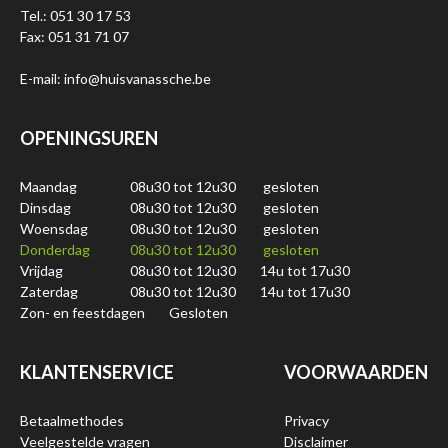
Tel.: 051 30 17 53
Fax: 051 31 71 07
E-mail: info@huisvanassche.be
OPENINGSUREN
Maandag
08u30 tot 12u30
gesloten
Dinsdag
08u30 tot 12u30
gesloten
Woensdag
08u30 tot 12u30
gesloten
Donderdag
08u30 tot 12u30
gesloten
Vrijdag
08u30 tot 12u30
14u tot 17u30
Zaterdag
08u30 tot 12u30
14u tot 17u30
Zon- en feestdagen
Gesloten
KLANTENSERVICE
VOORWAARDEN
Betaalmethodes
Privacy
Veelgestelde vragen
Disclaimer