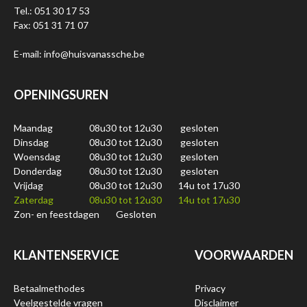
Tel.: 051 30 17 53
Fax: 051 31 71 07
E-mail: info@huisvanassche.be
OPENINGSUREN
Maandag
08u30 tot 12u30
gesloten
Dinsdag
08u30 tot 12u30
gesloten
Woensdag
08u30 tot 12u30
gesloten
Donderdag
08u30 tot 12u30
gesloten
Vrijdag
08u30 tot 12u30
14u tot 17u30
Zaterdag
08u30 tot 12u30
14u tot 17u30
Zon- en feestdagen
Gesloten
KLANTENSERVICE
VOORWAARDEN
Betaalmethodes
Privacy
Veelgestelde vragen
Disclaimer