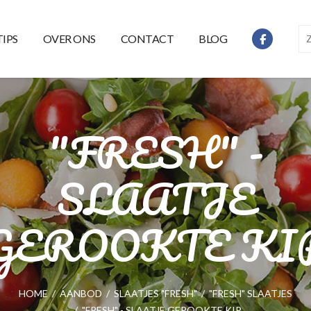
TIPS
OVER ONS
CONTACT
BLOG
"FRESH" -
SLAATJE
GEROOKTE KI
HOME
/
AANBOD
/
SLAATJES "FRESH"
/
"FRESH" SLAATJES
/
"FRESH" - SLAATJE GEROOKTE KIP