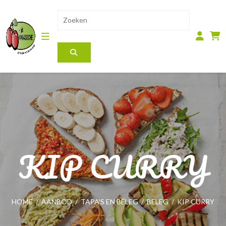
KIP CURRY
HOME
/
AANBOD
/
TAPA'S EN BELEG
/
BELEG
/
KIP CURRY