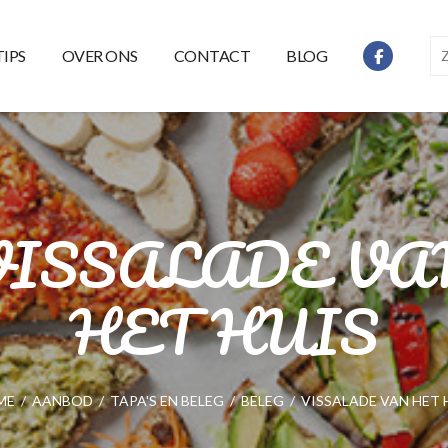
TIPS
OVER ONS
CONTACT
BLOG
VISSALADE VA
HET HUIS
ME
/
AANBOD
/
TAPA'S EN BELEG
/
BELEG
/
VISSALADE VAN HET 