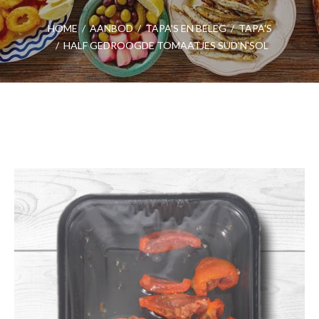
HOME
/
AANBOD
/
TAPA'S EN BELEG
/
TAPA'S
/
HALF GEDROOGDE TOMAATJES SUD'N'SOL