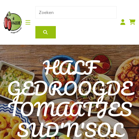
HALF
GEDROOGDE
TOMAATJES
SUD'N'SOL