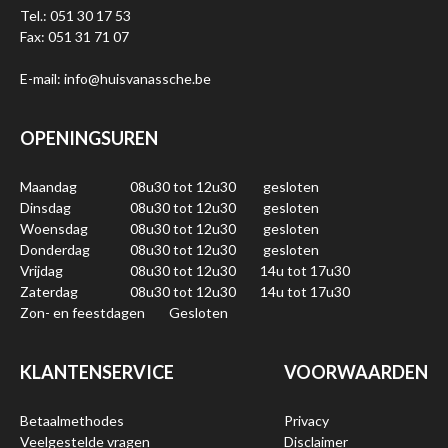
Tel.: 051 30 17 53
Fax: 051 31 71 07
E-mail: info@huisvanassche.be
OPENINGSUREN
Maandag
08u30 tot 12u30
gesloten
Dinsdag
08u30 tot 12u30
gesloten
Woensdag
08u30 tot 12u30
gesloten
Donderdag
08u30 tot 12u30
gesloten
Vrijdag
08u30 tot 12u30
14u tot 17u30
Zaterdag
08u30 tot 12u30
14u tot 17u30
Zon- en feestdagen
Gesloten
KLANTENSERVICE
VOORWAARDEN
Betaalmethodes
Privacy
Veelgestelde vragen
Disclaimer