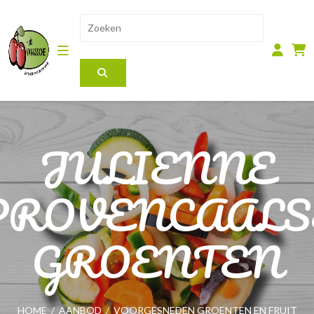
JULIENNE
PROVENCAALS
GROENTEN
HOME
/
AANBOD
/
VOORGESNEDEN GROENTEN EN FRUIT