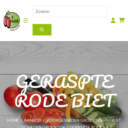
GERASPTE
RODE BIET
HOME
/
AANBOD
/
VOORGESNEDEN GROENTEN EN FRUIT
/
GESNEDEN GROENTEN
/
GERASPTE RODE BIET