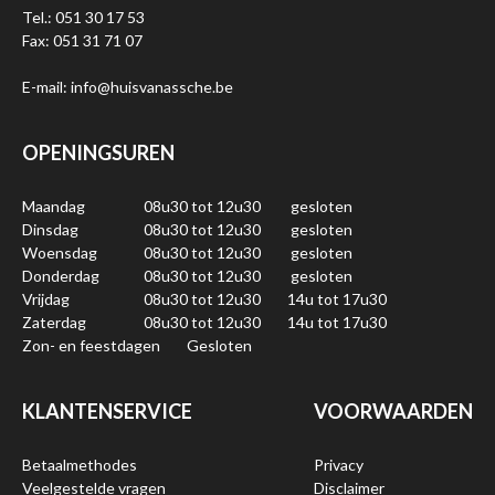
Tel.: 051 30 17 53
Fax: 051 31 71 07
E-mail: info@huisvanassche.be
OPENINGSUREN
Maandag
08u30 tot 12u30
gesloten
Dinsdag
08u30 tot 12u30
gesloten
Woensdag
08u30 tot 12u30
gesloten
Donderdag
08u30 tot 12u30
gesloten
Vrijdag
08u30 tot 12u30
14u tot 17u30
Zaterdag
08u30 tot 12u30
14u tot 17u30
Zon- en feestdagen
Gesloten
KLANTENSERVICE
VOORWAARDEN
Betaalmethodes
Privacy
Veelgestelde vragen
Disclaimer