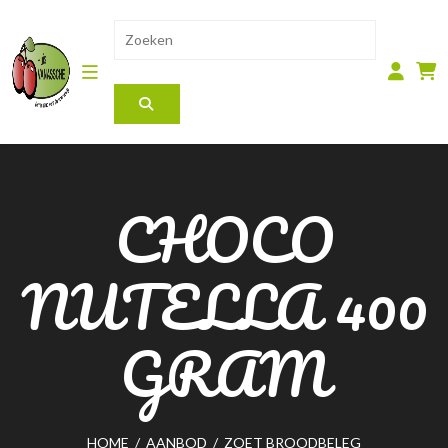
CHOCO
NUTELLA 400
GRAM
HOME
/
AANBOD
/
ZOET BROODBELEG