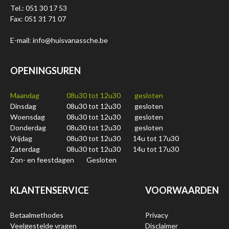
Tel.: 051 30 17 53
Fax: 051 31 71 07
E-mail: info@huisvanassche.be
OPENINGSUREN
Maandag
08u30 tot 12u30
gesloten
Dinsdag
08u30 tot 12u30
gesloten
Woensdag
08u30 tot 12u30
gesloten
Donderdag
08u30 tot 12u30
gesloten
Vrijdag
08u30 tot 12u30
14u tot 17u30
Zaterdag
08u30 tot 12u30
14u tot 17u30
Zon- en feestdagen
Gesloten
KLANTENSERVICE
VOORWAARDEN
Betaalmethodes
Privacy
Veelgestelde vragen
Disclaimer