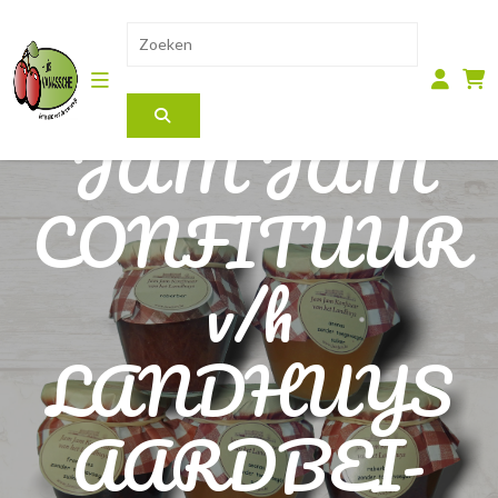
JAM JAM
CONFITUUR
v/h
LANDHUYS
AARDBEI-