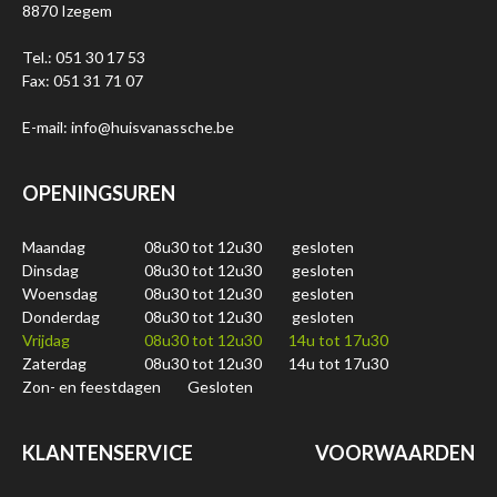
8870 Izegem
Tel.: 051 30 17 53
Fax: 051 31 71 07
E-mail: info@huisvanassche.be
OPENINGSUREN
Maandag
08u30 tot 12u30
gesloten
Dinsdag
08u30 tot 12u30
gesloten
Woensdag
08u30 tot 12u30
gesloten
Donderdag
08u30 tot 12u30
gesloten
Vrijdag
08u30 tot 12u30
14u tot 17u30
Zaterdag
08u30 tot 12u30
14u tot 17u30
Zon- en feestdagen
Gesloten
KLANTENSERVICE
VOORWAARDEN