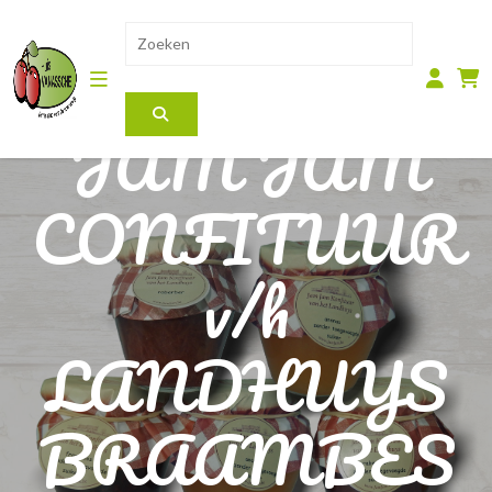
JAM JAM
CONFITUUR
v/h
LANDHUYS
BRAAMBES