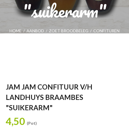
"suikerarm"
HOME
/
AANBOD
/
ZOET BROODBELEG
/
CONFITUREN
/
JAM JAM CONFITUUR V/H LANDHUYS BRAAMBES "SUIKERARM"
JAM JAM CONFITUUR V/H
LANDHUYS BRAAMBES
"SUIKERARM"
4,50
(Pot)