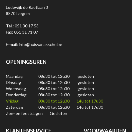
Lodewijk de Raetlaan 3
8870 Izegem
Tel.: 051 30 17 53
Fax: 051 31 71 07
E-mail: info@huisvanassche.be
OPENINGSUREN
Maandag
08u30 tot 12u30
gesloten
Dinsdag
08u30 tot 12u30
gesloten
Woensdag
08u30 tot 12u30
gesloten
Donderdag
08u30 tot 12u30
gesloten
Vrijdag
08u30 tot 12u30
14u tot 17u30
Zaterdag
08u30 tot 12u30
14u tot 17u30
Zon- en feestdagen
Gesloten
KLANTENSERVICE
VOORWAARDEN