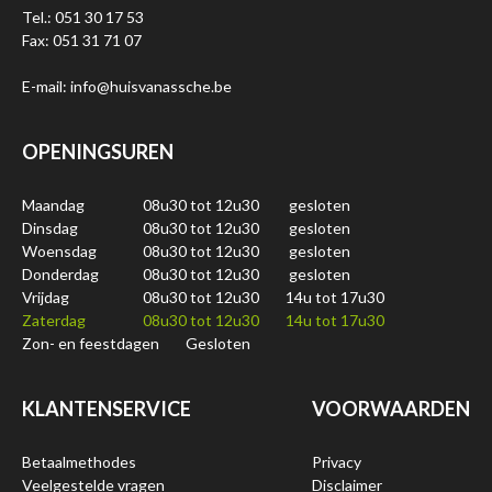
Tel.: 051 30 17 53
Fax: 051 31 71 07
E-mail: info@huisvanassche.be
OPENINGSUREN
Maandag
08u30 tot 12u30
gesloten
Dinsdag
08u30 tot 12u30
gesloten
Woensdag
08u30 tot 12u30
gesloten
Donderdag
08u30 tot 12u30
gesloten
Vrijdag
08u30 tot 12u30
14u tot 17u30
Zaterdag
08u30 tot 12u30
14u tot 17u30
Zon- en feestdagen
Gesloten
KLANTENSERVICE
VOORWAARDEN
Betaalmethodes
Privacy
Veelgestelde vragen
Disclaimer