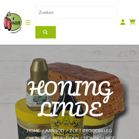
HONING
LINDE
HOME
/
AANBOD
/
ZOET BROODBELEG
/
HONING & AFGELEIDEN
/
HONING LINDE