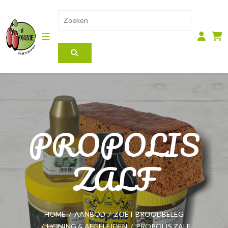
PROPOLIS
ZALF
HOME
/
AANBOD
/
ZOET BROODBELEG
/
HONING & AFGELEIDEN
/
PROPOLIS ZALF