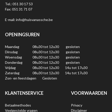
Tel.: 051 30 17 53
Fax: 051 31 71 07
E-mail: info@huisvanassche.be
OPENINGSUREN
Maandag
08u30 tot 12u30
gesloten
Dinsdag
08u30 tot 12u30
gesloten
Woensdag
08u30 tot 12u30
gesloten
Donderdag
08u30 tot 12u30
gesloten
Vrijdag
08u30 tot 12u30
14u tot 17u30
Zaterdag
08u30 tot 12u30
14u tot 17u30
Zon- en feestdagen
Gesloten
KLANTENSERVICE
VOORWAARDEN
Betaalmethodes
Privacy
Veelgestelde vragen
Disclaimer