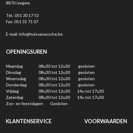
8870 Izegem
Tel.: 051 30 17 53
Fax: 051 31 71 07
E-mail: info@huisvanassche.be
OPENINGSUREN
Maandag
08u30 tot 12u30
gesloten
Dinsdag
08u30 tot 12u30
gesloten
Woensdag
08u30 tot 12u30
gesloten
Donderdag
08u30 tot 12u30
gesloten
Vrijdag
08u30 tot 12u30
14u tot 17u30
Zaterdag
08u30 tot 12u30
14u tot 17u30
Zon- en feestdagen
Gesloten
KLANTENSERVICE
VOORWAARDEN