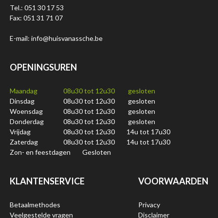
Tel.: 051 30 17 53
Fax: 051 31 71 07
E-mail: info@huisvanassche.be
OPENINGSUREN
Maandag
08u30 tot 12u30
gesloten
Dinsdag
08u30 tot 12u30
gesloten
Woensdag
08u30 tot 12u30
gesloten
Donderdag
08u30 tot 12u30
gesloten
Vrijdag
08u30 tot 12u30
14u tot 17u30
Zaterdag
08u30 tot 12u30
14u tot 17u30
Zon- en feestdagen
Gesloten
KLANTENSERVICE
VOORWAARDEN
Betaalmethodes
Privacy
Veelgestelde vragen
Disclaimer