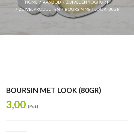
HOME
/
AANBOD
/
ZUIVEL EN YOGHURT
/
ZUIVELPRODUCTEN
/
BOURSIN MET LOOK (80GR)
BOURSIN MET LOOK (80GR)
3,00
(Pot)