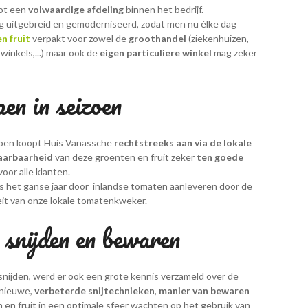
tot een
volwaardige afdeling
binnen het bedrijf.
ng uitgebreid en gemoderniseerd, zodat men nu élke dag
n fruit
verpakt voor zowel de
groothandel
(ziekenhuizen,
winkels,...) maar ook de
eigen particuliere winkel
mag zeker
en in seizoen
izoen koopt Huis Vanassche
rechtstreeks aan via de lokale
aarbaarheid
van deze groenten en fruit zeker
ten goede
voor alle klanten.
s het ganse jaar door inlandse tomaten aanleveren door de
it van onze lokale tomatenkweker.
snijden en bewaren
snijden, werd er ook een grote kennis verzameld over de
 nieuwe,
verbeterde snijtechnieken
,
manier van bewaren
en fruit in een optimale sfeer wachten op het gebruik van