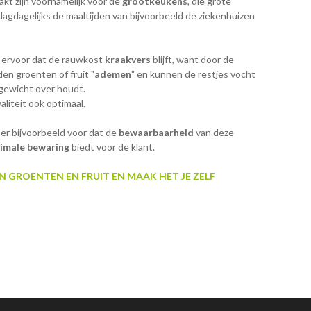
akt zijn voornamelijk voor de
grootkeukens
, die grote
agdagelijks de maaltijden van bijvoorbeeld de ziekenhuizen
 ervoor dat de rauwkost
kraakvers
blijft, want door de
en groenten of fruit "
ademen
" en kunnen de restjes vocht
 gewicht over houdt.
aliteit ook optimaal.
er bijvoorbeeld voor dat de
bewaarbaarheid
van deze
imale bewaring
biedt voor de klant.
 GROENTEN EN FRUIT EN MAAK HET JE ZELF