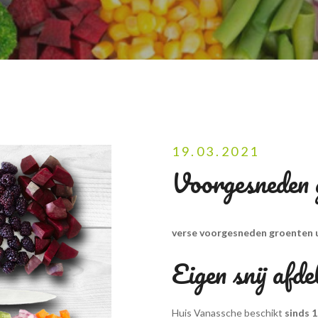
19.03.2021
Voorgesneden g
verse voorgesneden groenten ui
Eigen snij afde
Huis Vanassche beschikt
sinds 