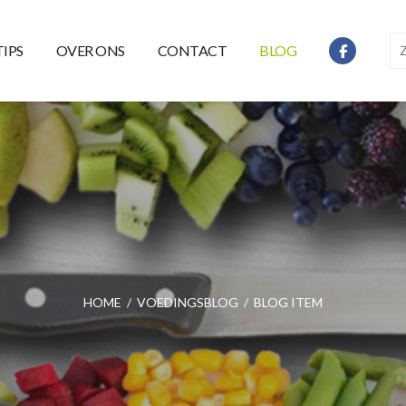
TIPS
OVER ONS
CONTACT
BLOG
HOME
/
VOEDINGSBLOG
/
BLOG ITEM