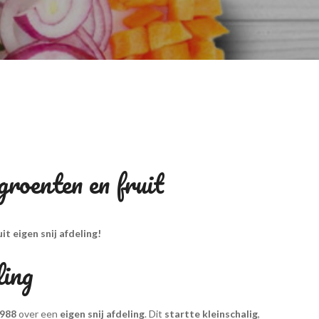
roenten en fruit
t eigen snij afdeling!
ling
1988
over een
eigen snij afdeling
. Dit
startte
kleinschalig
,