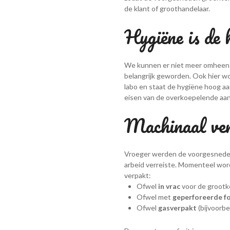
de klant of groothandelaar.
Hygiëne is de 
We kunnen er niet meer omheen d
belangrijk geworden. Ook hier wor
labo en staat de hygiëne hoog a
eisen van de overkoepelende aa
Machinaal ve
Vroeger werden de voorgesneden 
arbeid verreiste. Momenteel wor
verpakt:
Ofwel
in vrac
voor de groot
Ofwel met
geperforeerde fo
Ofwel
gasverpakt
(bijvoorbe