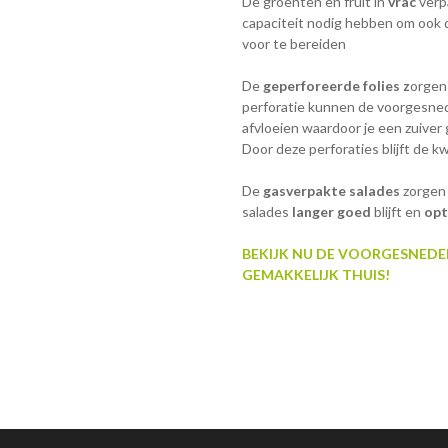
De groenten en fruit in
vrac
verp
capaciteit nodig hebben om ook d
voor te bereiden
De
geperforeerde folies z
orgen
perforatie kunnen de voorgesned
afvloeien waardoor je een zuiver
Door deze perforaties blijft de kw
De
gasverpakte salades
zorgen 
salades
langer goed
blijft en
opt
BEKIJK NU DE VOORGESNEDEN
GEMAKKELIJK THUIS!