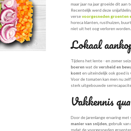
maar jaar na jaar groeide dit aan 
Recentelijk werd deze snijafdeli
verse
voorgesneden groenten e
horeca klanten, rusthuizen, buurt
niet uit het oog verloren worden.
Lokaal aankop
Tijdens het lente - en zomer se
boeren
wat de
versheid en bew
komt
en uiteindelijk ook goed is 
Voor de tomaten kan men nu zelf
sterk uitgebouwde serrecapacite
Vakkennis qua 
Door de jarenlange ervaring met 
manier van snijden
, gebruik van
zodat de voorgesneden groenten 