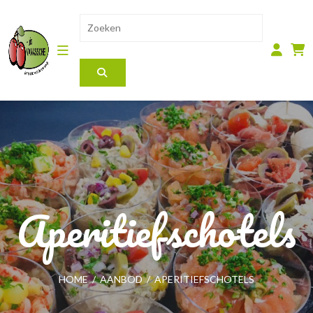
Aperitiefschotels
HOME
/
AANBOD
/
APERITIEFSCHOTELS