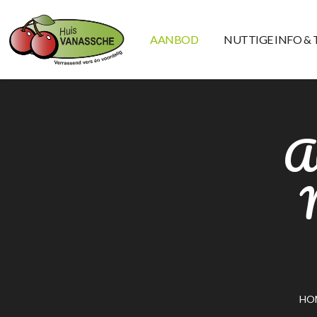
AANBOD
NUTTIGE INFO & 
A
HO