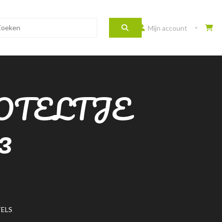
Mijn account
OTELTJE
3
ELS