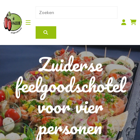
Zuiderse
feelgoodschotel
voor vier
personen