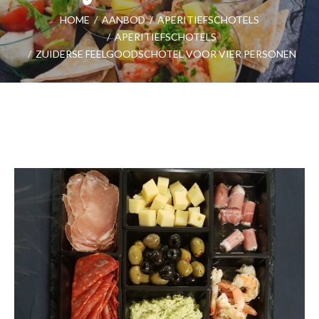
HOME
/
AANBOD
/
APERITIEFSCHOTELS
/
APERITIEFSCHOTELS
/
ZUIDERSE FEELGOODSCHOTEL VOOR VIER PERSONEN