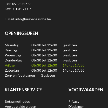
Tel.: 051 30 17 53
Fax: 051 31 71 07
E-mail: info@huisvanassche.be
OPENINGSUREN
Maandag
08u30 tot 12u30
gesloten
Dinsdag
08u30 tot 12u30
gesloten
Woensdag
08u30 tot 12u30
gesloten
Donderdag
08u30 tot 12u30
gesloten
Vrijdag
08u30 tot 12u30
14u tot 17u30
Zaterdag
08u30 tot 12u30
14u tot 17u30
Zon- en feestdagen
Gesloten
KLANTENSERVICE
VOORWAARDEN
Betaalmethodes
Privacy
Veelgestelde vragen
Disclaimer