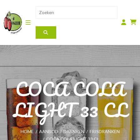
COCA COLA
LIGHT 33 CL
HOME
/
AANBOD
/
DRANKEN
/
FRISDRANKEN
/
COCA COLA LIGHT 33 CL