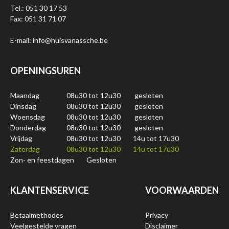
Tel.: 051 30 17 53
Fax: 051 31 71 07
E-mail: info@huisvanassche.be
OPENINGSUREN
Maandag
08u30 tot 12u30
gesloten
Dinsdag
08u30 tot 12u30
gesloten
Woensdag
08u30 tot 12u30
gesloten
Donderdag
08u30 tot 12u30
gesloten
Vrijdag
08u30 tot 12u30
14u tot 17u30
Zaterdag
08u30 tot 12u30
14u tot 17u30
Zon- en feestdagen
Gesloten
KLANTENSERVICE
VOORWAARDEN
Betaalmethodes
Privacy
Veelgestelde vragen
Disclaimer