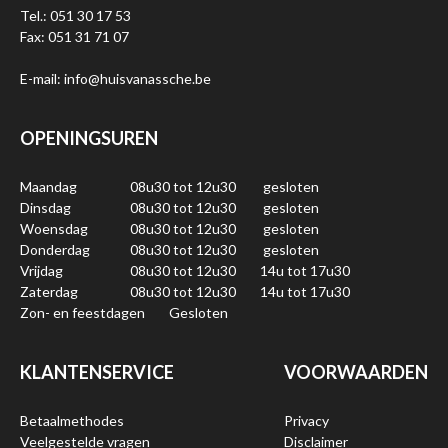
Tel.: 051 30 17 53
Fax: 051 31 71 07
E-mail: info@huisvanassche.be
OPENINGSUREN
Maandag
08u30 tot 12u30
gesloten
Dinsdag
08u30 tot 12u30
gesloten
Woensdag
08u30 tot 12u30
gesloten
Donderdag
08u30 tot 12u30
gesloten
Vrijdag
08u30 tot 12u30
14u tot 17u30
Zaterdag
08u30 tot 12u30
14u tot 17u30
Zon- en feestdagen
Gesloten
KLANTENSERVICE
VOORWAARDEN
Betaalmethodes
Privacy
Veelgestelde vragen
Disclaimer