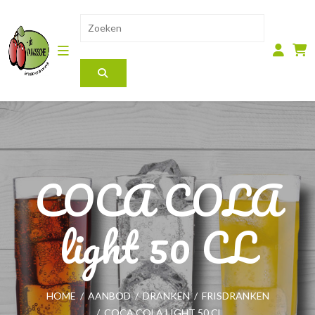
COCA COLA
light 50 CL
HOME
/
AANBOD
/
DRANKEN
/
FRISDRANKEN
/
COCA COLA LIGHT 50 CL