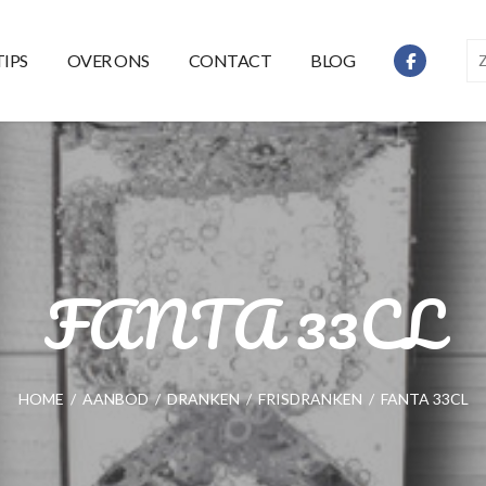
TIPS
OVER ONS
CONTACT
BLOG
FANTA 33CL
HOME
/
AANBOD
/
DRANKEN
/
FRISDRANKEN
/
FANTA 33CL