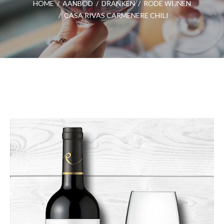
HOME
/
AANBOD
/
DRANKEN
/
RODE WIJNEN
/
CASA RIVAS CARMENERE CHILI