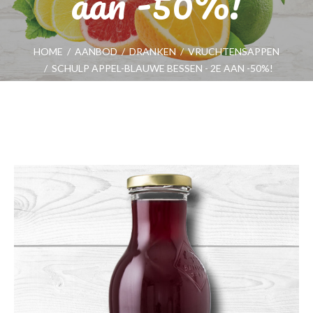
aan -50%!
HOME
/
AANBOD
/
DRANKEN
/
VRUCHTENSAPPEN
/
SCHULP APPEL-BLAUWE BESSEN - 2E AAN -50%!