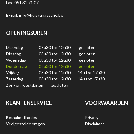
Fax: 051 31 71 07
E-mail: info@huisvanassche.be
OPENINGSUREN
Maandag
08u30 tot 12u30
gesloten
Dinsdag
08u30 tot 12u30
gesloten
Woensdag
08u30 tot 12u30
gesloten
Donderdag
08u30 tot 12u30
gesloten
Vrijdag
08u30 tot 12u30
14u tot 17u30
Zaterdag
08u30 tot 12u30
14u tot 17u30
Zon- en feestdagen
Gesloten
KLANTENSERVICE
VOORWAARDEN
Betaalmethodes
Privacy
Veelgestelde vragen
Disclaimer