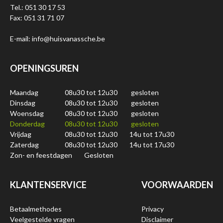
Tel.: 051 30 17 53
Fax: 051 31 71 07
E-mail: info@huisvanassche.be
OPENINGSUREN
Maandag
08u30 tot 12u30
gesloten
Dinsdag
08u30 tot 12u30
gesloten
Woensdag
08u30 tot 12u30
gesloten
Donderdag
08u30 tot 12u30
gesloten
Vrijdag
08u30 tot 12u30
14u tot 17u30
Zaterdag
08u30 tot 12u30
14u tot 17u30
Zon- en feestdagen
Gesloten
KLANTENSERVICE
VOORWAARDEN
Betaalmethodes
Privacy
Veelgestelde vragen
Disclaimer