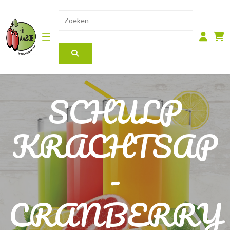
SCHULP
KRACHTSAP
-
CRANBERRY