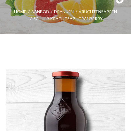
HOME
/
AANBOD
/
DRANKEN
/
VRUCHTENSAPPEN
/
SCHULP KRACHTSAP - CRANBERRY