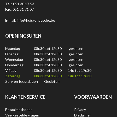
Tel.: 051 30 17 53
Fax: 051 31 71 07
E-mail: info@huisvanassche.be
OPENINGSUREN
Maandag
08u30 tot 12u30
gesloten
Dinsdag
08u30 tot 12u30
gesloten
Woensdag
08u30 tot 12u30
gesloten
Donderdag
08u30 tot 12u30
gesloten
Vrijdag
08u30 tot 12u30
14u tot 17u30
Zaterdag
08u30 tot 12u30
14u tot 17u30
Zon- en feestdagen
Gesloten
KLANTENSERVICE
VOORWAARDEN
Betaalmethodes
Privacy
Veelgestelde vragen
Disclaimer