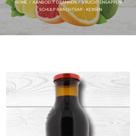
HOME
/
AANBOD
/
DRANKEN
/
VRUCHTENSAPPEN
/
SCHULP KRACHTSAP - KERSEN