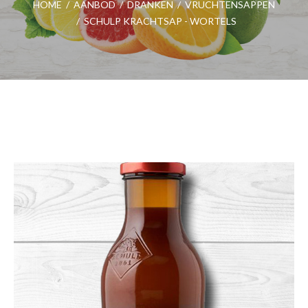
HOME
/
AANBOD
/
DRANKEN
/
VRUCHTENSAPPEN
/
SCHULP KRACHTSAP - WORTELS