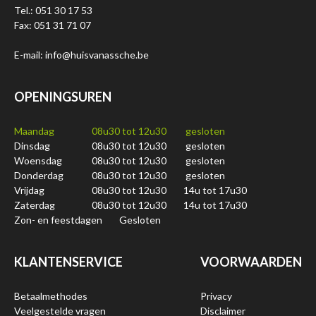
Tel.: 051 30 17 53
Fax: 051 31 71 07
E-mail: info@huisvanassche.be
OPENINGSUREN
Maandag
08u30 tot 12u30
gesloten
Dinsdag
08u30 tot 12u30
gesloten
Woensdag
08u30 tot 12u30
gesloten
Donderdag
08u30 tot 12u30
gesloten
Vrijdag
08u30 tot 12u30
14u tot 17u30
Zaterdag
08u30 tot 12u30
14u tot 17u30
Zon- en feestdagen
Gesloten
KLANTENSERVICE
VOORWAARDEN
Betaalmethodes
Privacy
Veelgestelde vragen
Disclaimer