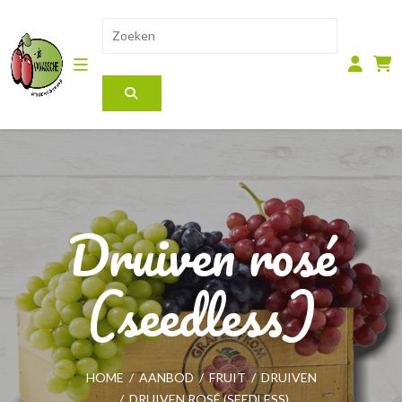
Druiven rosé
(seedless)
HOME
/
AANBOD
/
FRUIT
/
DRUIVEN
/
DRUIVEN ROSÉ (SEEDLESS)