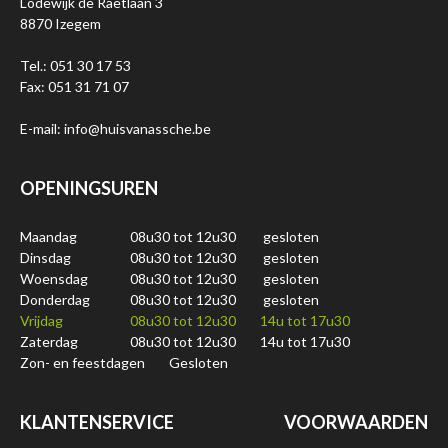
Lodewijk de Raetlaan 3
8870 Izegem
Tel.: 051 30 17 53
Fax: 051 31 71 07
E-mail: info@huisvanassche.be
OPENINGSUREN
Maandag
08u30 tot 12u30
gesloten
Dinsdag
08u30 tot 12u30
gesloten
Woensdag
08u30 tot 12u30
gesloten
Donderdag
08u30 tot 12u30
gesloten
Vrijdag
08u30 tot 12u30
14u tot 17u30
Zaterdag
08u30 tot 12u30
14u tot 17u30
Zon- en feestdagen
Gesloten
KLANTENSERVICE
VOORWAARDEN