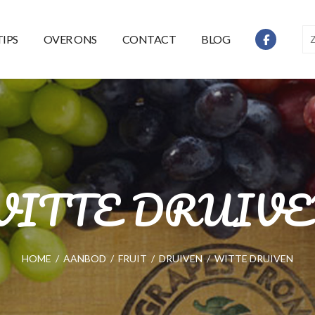
TIPS
OVER ONS
CONTACT
BLOG
ITTE DRUIV
HOME
/
AANBOD
/
FRUIT
/
DRUIVEN
/
WITTE DRUIVEN