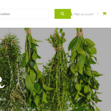
Mijn account
R
0GR