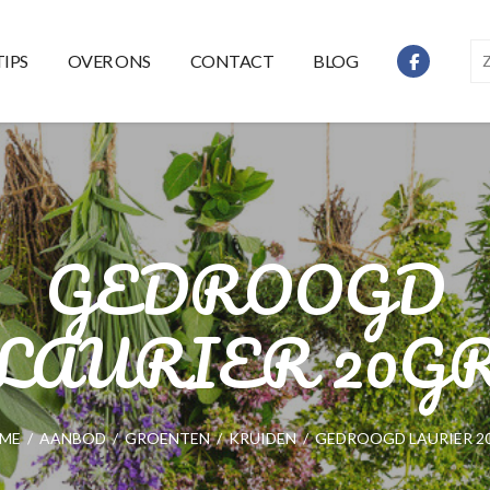
TIPS
OVER ONS
CONTACT
BLOG
GEDROOGD
LAURIER 20G
ME
/
AANBOD
/
GROENTEN
/
KRUIDEN
/
GEDROOGD LAURIER 2