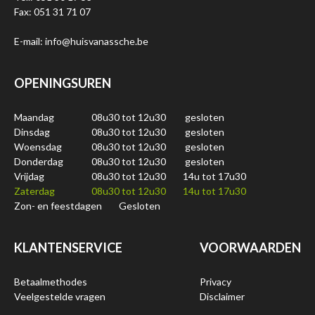
Fax: 051 31 71 07
E-mail: info@huisvanassche.be
OPENINGSUREN
Maandag
08u30 tot 12u30
gesloten
Dinsdag
08u30 tot 12u30
gesloten
Woensdag
08u30 tot 12u30
gesloten
Donderdag
08u30 tot 12u30
gesloten
Vrijdag
08u30 tot 12u30
14u tot 17u30
Zaterdag
08u30 tot 12u30
14u tot 17u30
Zon- en feestdagen
Gesloten
KLANTENSERVICE
VOORWAARDEN
Betaalmethodes
Privacy
Veelgestelde vragen
Disclaimer