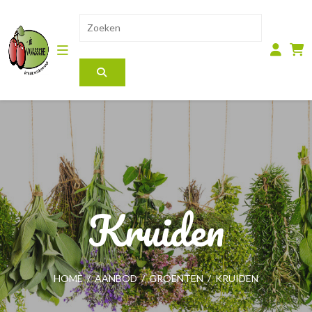
Kruiden
HOME
/
AANBOD
/
GROENTEN
/
KRUIDEN