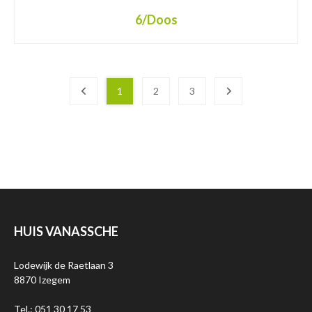
6
/Doos
1
2
3
HUIS VANASSCHE
Lodewijk de Raetlaan 3
8870 Izegem
Tel.: 051 30 17 53