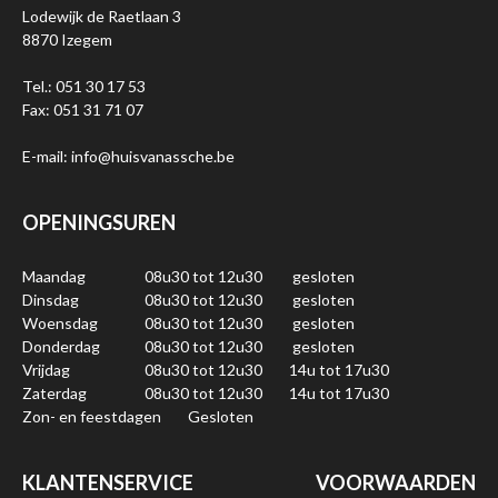
Lodewijk de Raetlaan 3
8870 Izegem
Tel.: 051 30 17 53
Fax: 051 31 71 07
E-mail: info@huisvanassche.be
OPENINGSUREN
Maandag
08u30 tot 12u30
gesloten
Dinsdag
08u30 tot 12u30
gesloten
Woensdag
08u30 tot 12u30
gesloten
Donderdag
08u30 tot 12u30
gesloten
Vrijdag
08u30 tot 12u30
14u tot 17u30
Zaterdag
08u30 tot 12u30
14u tot 17u30
Zon- en feestdagen
Gesloten
KLANTENSERVICE
VOORWAARDEN