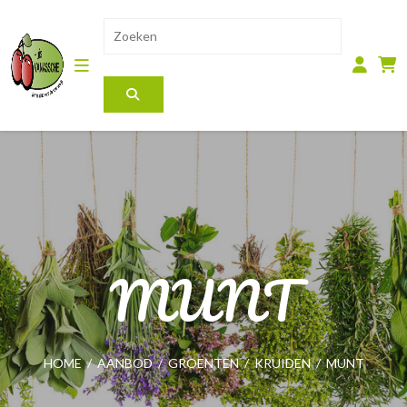
MUNT
HOME
/
AANBOD
/
GROENTEN
/
KRUIDEN
/
MUNT