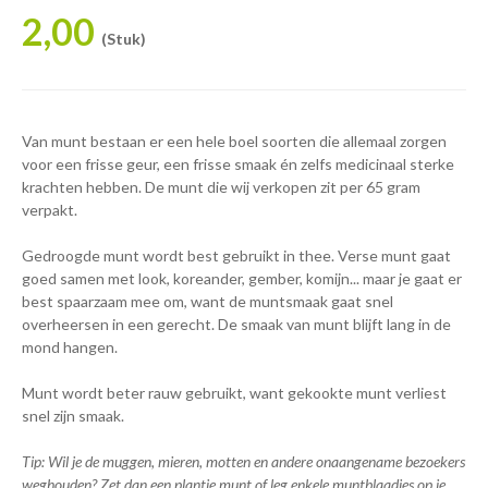
2,00
(Stuk)
Van munt bestaan er een hele boel soorten die allemaal zorgen
voor een frisse geur, een frisse smaak én zelfs medicinaal sterke
krachten hebben. De munt die wij verkopen zit per 65 gram
verpakt.
Gedroogde munt wordt best gebruikt in thee. Verse munt gaat
goed samen met look, koreander, gember, komijn... maar je gaat er
best spaarzaam mee om, want de muntsmaak gaat snel
overheersen in een gerecht. De smaak van munt blijft lang in de
mond hangen.
Munt wordt beter rauw gebruikt, want gekookte munt verliest
snel zijn smaak.
Tip: Wil je de muggen, mieren, motten en andere onaangename bezoekers
weghouden? Zet dan een plantje munt of leg enkele muntblaadjes op je