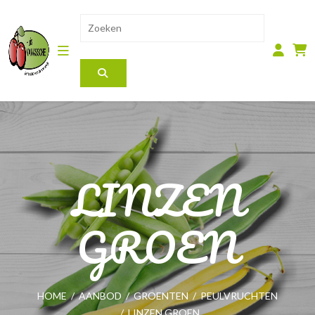
LINZEN
GROEN
HOME
/
AANBOD
/
GROENTEN
/
PEULVRUCHTEN
/
LINZEN GROEN