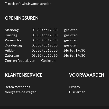
E-mail: info@huisvanassche.be
OPENINGSUREN
Maandag
08u30 tot 12u30
gesloten
Dinsdag
08u30 tot 12u30
gesloten
Woensdag
08u30 tot 12u30
gesloten
Donderdag
08u30 tot 12u30
gesloten
Vrijdag
08u30 tot 12u30
14u tot 17u30
Zaterdag
08u30 tot 12u30
14u tot 17u30
Zon- en feestdagen
Gesloten
KLANTENSERVICE
VOORWAARDEN
Betaalmethodes
Privacy
Veelgestelde vragen
Disclaimer