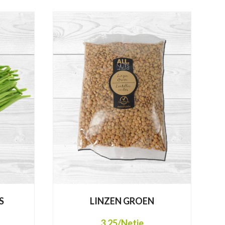
S
LINZEN GROEN
3,25
/Netje