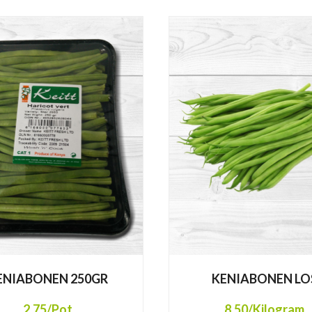
ENIABONEN 250GR
KENIABONEN LO
2,75
/Pot
8,50
/Kilogram