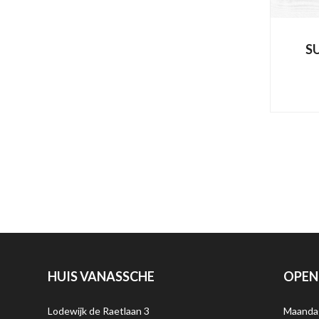
S
HUIS VANASSCHE
OPEN
Lodewijk de Raetlaan 3
Maanda