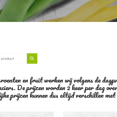
oenten en fruit werken wij volgens de dagprij
nciers. De prijzen worden 2 keer per dag ove
jke prijzen kunnen dus altijd verschillen met