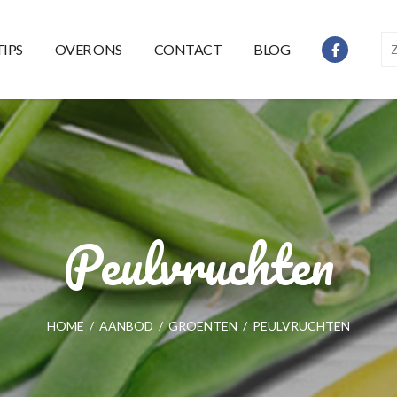
TIPS
OVER ONS
CONTACT
BLOG
Peulvruchten
HOME
/
AANBOD
/
GROENTEN
/
PEULVRUCHTEN