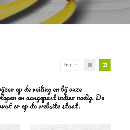
Prijs
zen op de veiling en bij onze
rlopen en aangepast indien nodig. De
 wat er op de website staat.