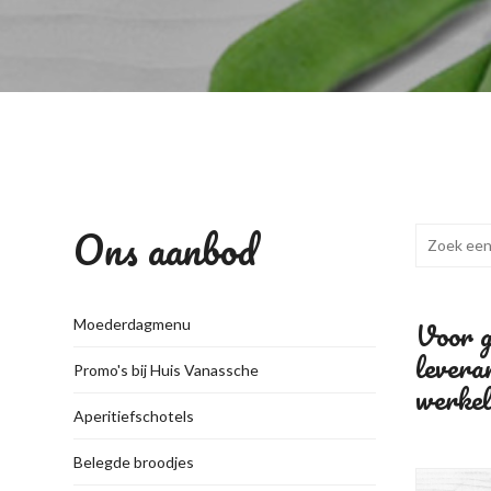
Ons aanbod
Voor gr
Moederdagmenu
levera
Promo's bij Huis Vanassche
werkeli
Aperitiefschotels
Belegde broodjes