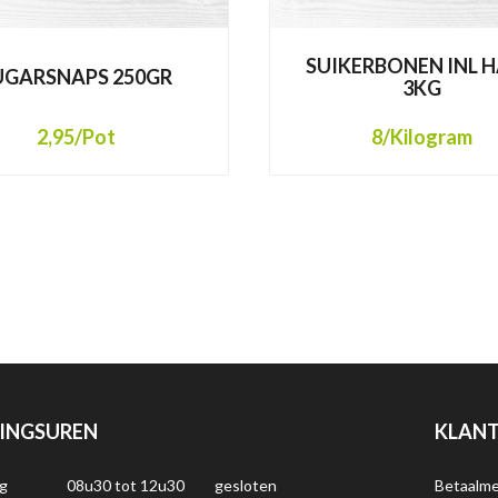
SUIKERBONEN INL 
UGARSNAPS 250GR
3KG
2,95
/Pot
8
/Kilogram
INGSUREN
KLANT
g
08u30 tot 12u30
gesloten
Betaalm