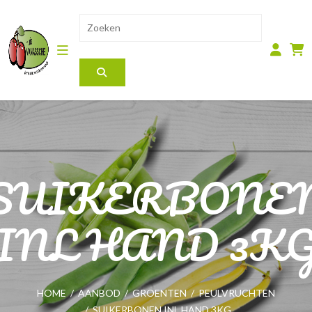
SUIKERBONE
INL HAND 3K
HOME
/
AANBOD
/
GROENTEN
/
PEULVRUCHTEN
/
SUIKERBONEN INL HAND 3KG