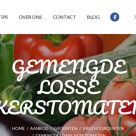
TIPS
OVER ONS
CONTACT
BLOG
GEMENGDE
LOSSE
KERSTOMATE
HOME
/
AANBOD
/
GROENTEN
/
VRUCHTGROENTEN
/
GEMENGDE LOSSE KERSTOMATEN