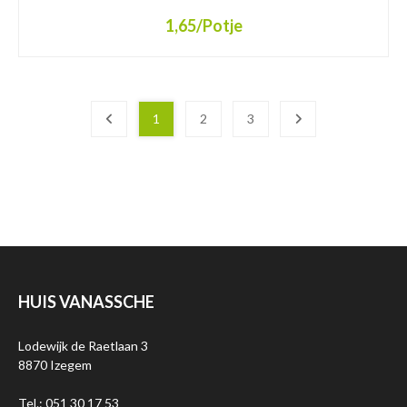
1,65
/Potje
1
2
3
HUIS VANASSCHE
Lodewijk de Raetlaan 3
8870 Izegem
Tel.: 051 30 17 53