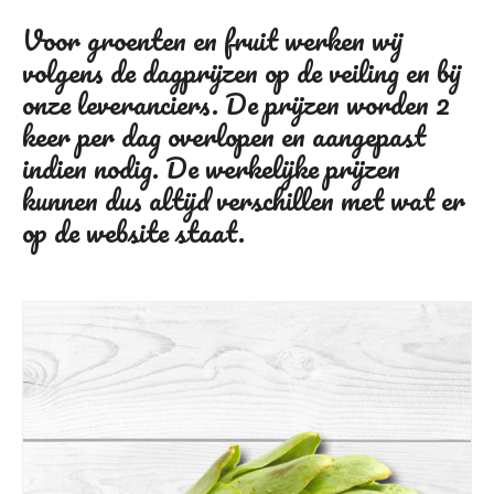
Voor groenten en fruit werken wij
volgens de dagprijzen op de veiling en bij
onze leveranciers. De prijzen worden 2
keer per dag overlopen en aangepast
indien nodig. De werkelijke prijzen
kunnen dus altijd verschillen met wat er
op de website staat.