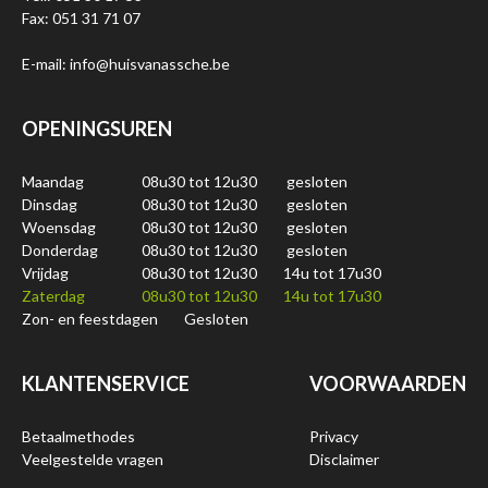
Fax: 051 31 71 07
E-mail: info@huisvanassche.be
OPENINGSUREN
Maandag
08u30 tot 12u30
gesloten
Dinsdag
08u30 tot 12u30
gesloten
Woensdag
08u30 tot 12u30
gesloten
Donderdag
08u30 tot 12u30
gesloten
Vrijdag
08u30 tot 12u30
14u tot 17u30
Zaterdag
08u30 tot 12u30
14u tot 17u30
Zon- en feestdagen
Gesloten
KLANTENSERVICE
VOORWAARDEN
Betaalmethodes
Privacy
Veelgestelde vragen
Disclaimer