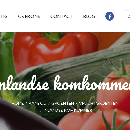
TIPS
OVER ONS
CONTACT
BLOG
inlandse komkomme
HOME
/
AANBOD
/
GROENTEN
/
VRUCHTGROENTEN
/
INLANDSE KOMKOMMER