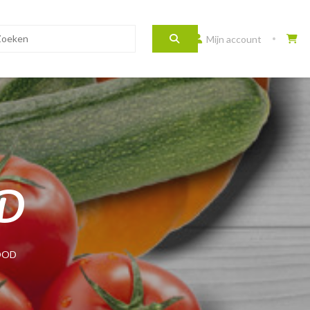
Mijn account
D
OOD