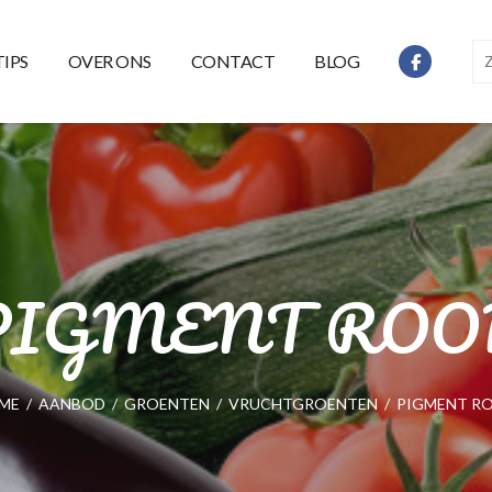
TIPS
OVER ONS
CONTACT
BLOG
PIGMENT ROO
ME
/
AANBOD
/
GROENTEN
/
VRUCHTGROENTEN
/
PIGMENT R